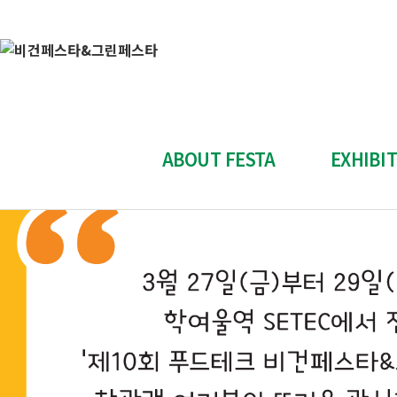
공지사항
비건페스타 & 그린페스타
"Plant-Based, Cruelty-Free"
[제10회]비건페스타&그린페스타 행사 종료 안내
작성자 : 관리자
등록일 : 2026-03-31
첨부파일
KakaoTalk_20260331_153840968.png
ABOUT FESTA
EXHIBI
전시회 소개
참가신청
전시회 개요
참가신
참가 업체 소개
스폰서십
부스배치도
참가업체 전
Contact Us
양식 다