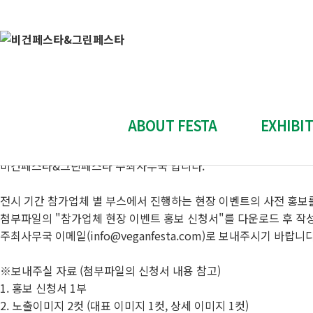
공지사항
비건페스타 & 그린페스타
"Plant-Based, Cruelty-Free"
[제11회] 참가업체 현장 이벤트 홍보 신청서
작성자 : 관리자
등록일 : 2026-06-29
첨부파일
제11회_참가업체 현장 이벤트 홍보 신청서_제11회 비건페스타&그
ABOUT FESTA
EXHIBI
제 11회 참가사 현장 이벤트 홍보 신청서
안녕하세요.
비건페스타&그린페스타 주최사무국 입니다.
전시회 소개
참가신청
전시 기간 참가업체 별 부스에서 진행하는 현장 이벤트의 사전 홍
전시회 개요
참가신
첨부파일의 "참가업체 현장 이벤트 홍보 신청서"를 다운로드 후 
참가 업체 소개
스폰서십
주최사무국 이메일(info@veganfesta.com)로 보내주시기 바랍니다
부스배치도
참가업체 전
※보내주실 자료 (첨부파일의 신청서 내용 참고)
Contact Us
양식 다
1. 홍보 신청서 1부
2. 노출이미지 2컷 (대표 이미지 1컷, 상세 이미지 1컷)