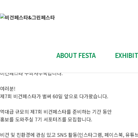
공지사항
비건페스타 & 그린페스타
"Plant-Based, Cruelty-Free"
[제7회 비건페스타] 서포터즈 모집(2023.1.16~1.29) 안내 (모집완료
작성자 : 관리자
등록일 : 2023-01-16
ABOUT FESTA
EXHIBI
안녕하세요.
비건페스타 주최사무국입니다.
전시회 소개
참가신청
여러분!
전시회 개요
참가신
제7회 비건페스타가 벌써 60일 앞으로 다가왔습니다.
참가 업체 소개
스폰서십
역대급 규모의 제7회 비건페스타를 준비하는 기간 동안
부스배치도
참가업체 전
홍보를 도와주실 7기 서포터즈를 모집합니다.
Contact Us
양식 다
비건 및 친환경에 관심 있고 SNS 활동(인스타그램, 페이스북, 유튜브