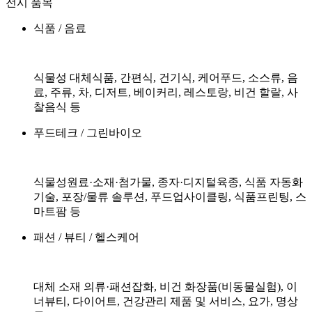
전시 품목
식품 / 음료
식물성 대체식품, 간편식, 건기식, 케어푸드,
소스류, 음
료, 주류, 차, 디저트, 베이커리, 레스토랑,
비건 할랄, 사
찰음식 등
푸드테크 / 그린바이오
식물성원료·소재·첨가물, 종자·디지털육종,
식품 자동화
기술, 포장/물류 솔루션,
푸드업사이클링, 식품프린팅, 스
마트팜 등
패션 / 뷰티 / 헬스케어
대체 소재 의류·패션잡화,
비건 화장품(비동물실험), 이
너뷰티, 다이어트,
건강관리 제품 및 서비스, 요가, 명상