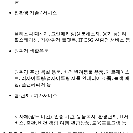
등
친환경 기술 / 서비스
플라스틱 대체재, 그린패키징(생분해소재, 용기 등),
리
필스테이션, 기후/환경 플랫폼,
IT·ESG 친환경 서비스 등
친환경 생활용품
친환경 주방·욕실 용품, 비건 반려동물 용품,
제로웨이스
트, 리사이클링/업사이클링 제품
인테리어 소품, 녹색 매
장, 플랜테리어 등
협·단체 / 여가서비스
지자체(팔도 비건), 인증 기관,
동물복지, 환경단체, IT서
비스, 출판,
비건 캠핑·여행·관광상품, 교육프로그램 등