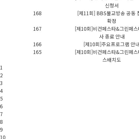
신청서
168
[제11회] BBS불교방송 공동
확정
167
[제10회]비건페스타&그린페스
사 종료 안내
166
[제10회]주요프로그램 안
165
[제10회]비건페스타&그린페스
스배치도
1
2
3
4
5
6
7
8
9
10