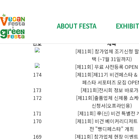
공지사항
비건페스타 & 그린페스타
"Plant-Based, Cruelty-Free"
ABOUT FESTA
EXHIBI
번호
제목
전시회 소개
참가신청
[제11회] 참가업체 조기신청 
택 (~7월 31일까지)
전시회 개요
참가신
[제11회] 무료 사전등록 OPEN
참가 업체 소개
스폰서십
174
[제11회]제11기 비건페스타 &
페스타 서포터즈 모집 OPE
부스배치도
참가업체 전
173
[제11회]전시회 정보 바로
Contact Us
양식 다
172
[제11회]출품업체 신제품 쇼
신청서(오프라인용)
171
[제11회] 辛(신) 비건 특별전
170
[제11회] 비건 베이커리디저트
전 "빵디페스타" 개최
169
[제11회] 참가업체 현장 이벤트