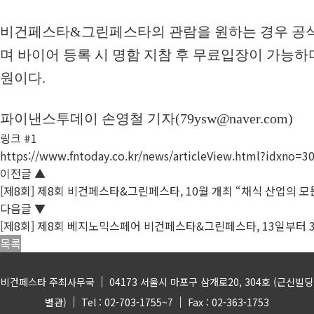
비건페스타&그린페스타의 관람을 원하는 경우 공식 홈
며 바이어 등록 시 명함 지참 후 무료입장이 가능하다. 
원이다.
파이낸스투데이 손영철 기자(79ysw@naver.com)
링크 #1
https://www.fntoday.co.kr/news/articleView.html?idxno=3
이전글
▲
[제8회] 제8회 비건페스타&그린페스타, 10월 개최 “채식 산업의 모
다음글
▼
[제8회] 제8회 베지노믹스페어 비건페스타&그린페스타, 13일부터 
목록
|
비건페스타 주최사무국
04173 서울시 마포구 삼개로20, 304호 (근신빌딩
|
|
별관)
Tel : 02-703-1755~7
Fax : 02-363-1753