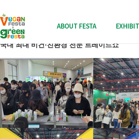
보도자료
비건페스타 & 그린페스타
"Plant-Based, Cruelty-Free"
ABOUT FESTA
EXHIBI
[제8회] ‘비건 어때?!’ 제8회 비건페스타&그린페스타 내달 13일 개
작성자 : 관리자
등록일 : 2023-09-20
국내 최대 비건·친환경 전문 트레이드쇼
전시회 소개
참가신청
전시회 개요
참가신
참가 업체 소개
스폰서십
부스배치도
참가업체 전
Contact Us
양식 다