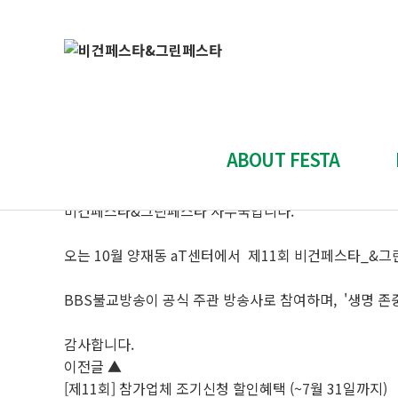
공지사항
비건페스타 & 그린페스타
"Plant-Based, Cruelty-Free"
[제11회] BBS불교방송 공동 참여 확정
작성자 : 관리자
등록일 : 2026-05-26
ABOUT FESTA
안녕하세요.
비건페스타&그린페스타 사무국입니다.
전시회 소개
오는 10월 양재동 aT센터에서 제11회 비건페스타_&그린페스타(T
전시회 개요
참가 업체 소개
BBS불교방송이 공식 주관 방송사로 참여하며, '생명 존
부스배치도
참
감사합니다.
Contact Us
이전글
▲
[제11회] 참가업체 조기신청 할인혜택 (~7월 31일까지)