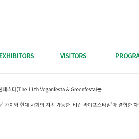
EXHIBITORS
VISITORS
PROGR
참가신청 안내
관람안내
세미나/토크
he 11th Veganfesta & Greenfesta)는
참가신청
일반관람 등록/확인
THE NEXT V
스폰서십 안내
바이어 등록/확인
이벤트
중' 가치와 현대 사회의 지속 가능한 '비건 라이프스타일'아 결합한 
가업체 전용 페이지
교통/주차 안내
양식 다운로드